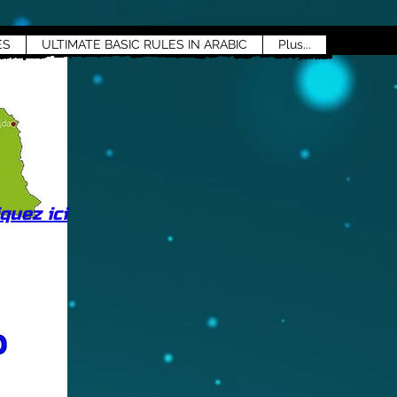
ES
ULTIMATE BASIC RULES IN ARABIC
Plus...
quez ici