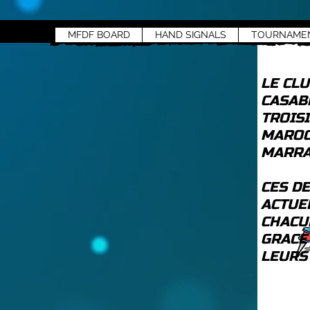
MFDF BOARD
HAND SIGNALS
TOURNAME
LE CL
CASAB
TROIS
MAROC
MARRA
CES D
ACTUE
CHACU
GRACE
LEURS