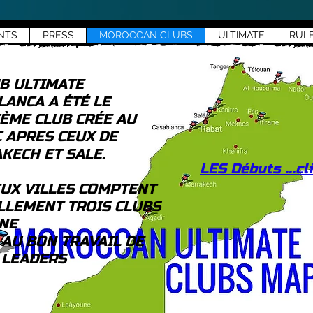
NTS
PRESS
MOROCCAN CLUBS
ULTIMATE
RUL
UB ULTIMATE
LANCA A ÉTÉ LE
IÈME CLUB CRÉE AU
 APRES CEUX DE
KECH ET SALE.
LES Débuts ...cli
EUX VILLES COMPTENT
LLEMENT TROIS CLUBS
NE
 AU BON TRAVAIL DE
 LEADERS